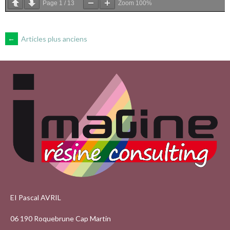
Page
1
/
13
Zoom
100%
NAVIGATION
←
Articles plus anciens
DES
ARTICLES
EI Pascal AVRIL
06 190 Roquebrune Cap Martin