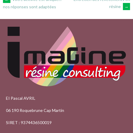
NAVIGATION
résine
→
nos réponses sont adaptées
DES
ARTICLES
EI Pascal AVRIL
06 190 Roquebrune Cap Martin
SIRET : 9374436500019