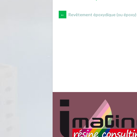
NAVIGATION
←
Revêtement époxydique (ou époxy)
DES
ARTICLES