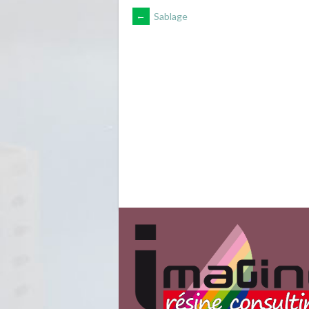
NAVIGATION
←
Sablage
DES
ARTICLES