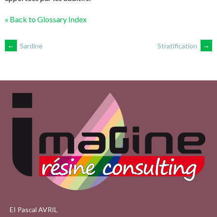
« Back to Glossary Index
NAVIGATION
←
Sardine
Stratification
→
DES
ARTICLES
EI Pascal AVRIL